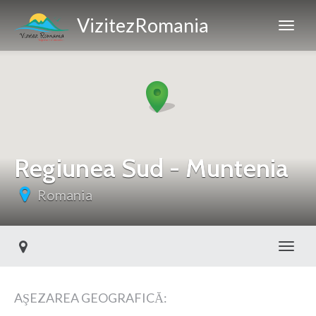
VizitezRomania
Regiunea Sud - Muntenia
Romania
Toggl
AŞEZAREA GEOGRAFICĂ: