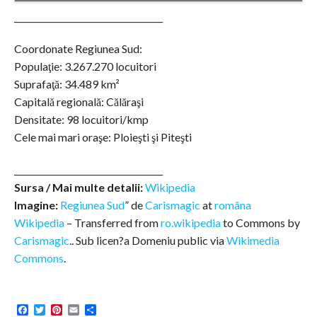
___________________________________
Coordonate Regiunea Sud:
Populaţie: 3.267.270 locuitori
Suprafaţă: 34.489 km²
Capitală regională: Călăraşi
Densitate: 98 locuitori/kmp
Cele mai mari oraşe: Ploieşti şi Piteşti
___________________________________
Sursa / Mai multe detalii:
Wikipedia
Imagine:
Regiunea Sud
” de
Carismagic
at
româna
Wikipedia
– Transferred from
ro.wikipedia
to Commons by
Carismagic
.. Sub licen?a Domeniu public via
Wikimedia
Commons
.
Facebook
Twitter
Pinterest
Email
Share