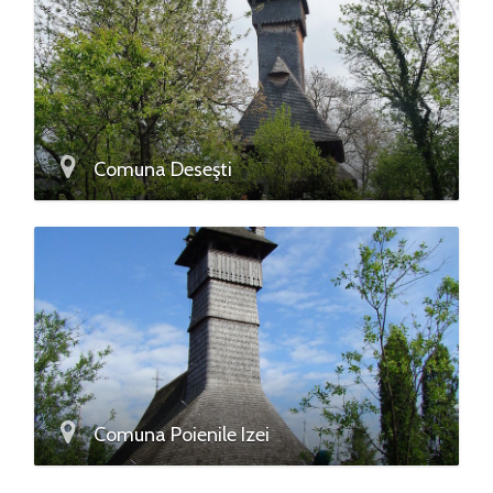
Comuna Deseşti
Comuna Poienile Izei