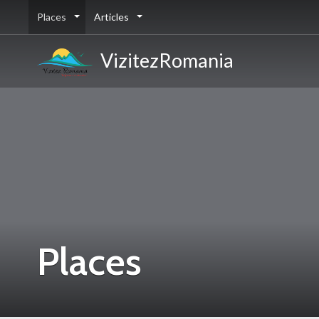
Places
Articles
VizitezRomania
Places