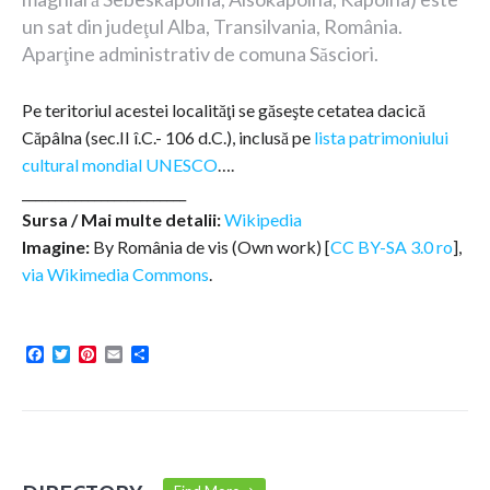
un sat din judeţul Alba, Transilvania, România.
Aparţine administrativ de comuna Săsciori.
Pe teritoriul acestei localităţi se găseşte cetatea dacică
Căpâlna (sec.II î.C.- 106 d.C.), inclusă pe
lista patrimoniului
cultural mondial
UNESCO
….
_________________________
Sursa / Mai multe detalii:
Wikipedia
Imagine:
By România de vis (Own work) [
CC BY-SA 3.0 ro
],
via Wikimedia Commons
.
Facebook
Twitter
Pinterest
Email
Share