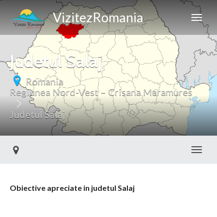
VizitezRomania
Judetul Salaj
Romania
Regiunea Nord-Vest – Crisana Maramures
Judetul Salaj
Toggl
Obiective apreciate in judetul Salaj