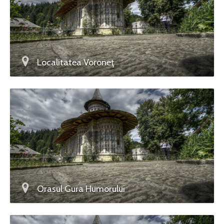
Localitatea Voroneţ
Orasul Gura Humorului