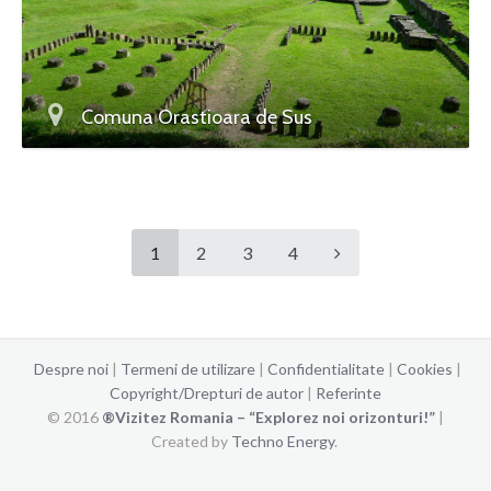
Comuna Orastioara de Sus
1
2
3
4
Despre noi
|
Termeni de utilizare
|
Confidentialitate
|
Cookies
|
Copyright/Drepturi de autor
|
Referinte
© 2016
®Vizitez Romania – “Explorez noi orizonturi!”
|
Created by
Techno Energy
.