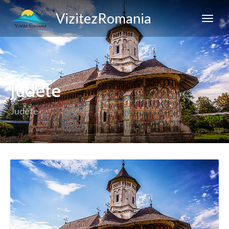
VizitezRomania
Judete
Judete