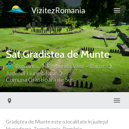
VizitezRomania
Sat Gradistea de Munte
Romania
Regiunea Vest – Banat
Judetul Hunedoara
Comuna Orastioara de Sus
Toggl
Grădiştea de Munte este o localitate în judeţul
Hunedoara, Transilvania, România.