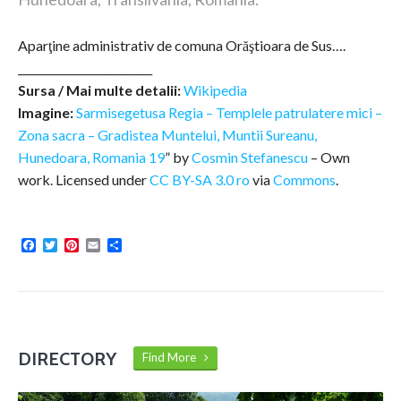
Aparţine administrativ de comuna Orăştioara de Sus….
_________________________
Sursa / Mai multe detalii:
Wikipedia
Imagine:
Sarmisegetusa Regia – Templele patrulatere mici –
Zona sacra – Gradistea Muntelui, Muntii Sureanu,
Hunedoara, Romania 19
” by
Cosmin Stefanescu
–
Own
work
. Licensed under
CC BY-SA 3.0 ro
via
Commons
.
Facebook
Twitter
Pinterest
Email
Share
DIRECTORY
Find More