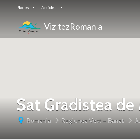
Places
Articles
VizitezRomania
Sat Gradistea de
Romania
Regiunea Vest – Banat
J