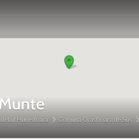
 Munte
udetul Hunedoara
Comuna Orastioara de Sus