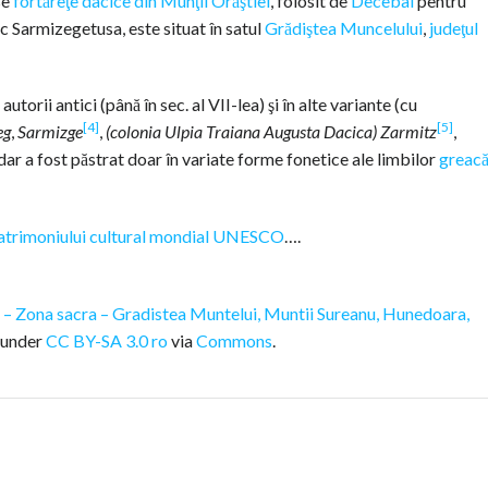
se
fortăreţe dacice din Munţii Orăştiei
, folosit de
Decebal
pentru
ic Sarmizegetusa, este situat în satul
Grădiştea Muncelului
,
judeţul
torii antici (până în sec. al VII-lea) şi în alte variante (cu
[4]
[5]
eg
,
Sarmizge
,
(colonia Ulpia Traiana Augusta Dacica) Zarmitz
,
dar a fost păstrat doar în variate forme fonetice ale limbilor
greac
patrimoniului cultural mondial
UNESCO
….
 – Zona sacra – Gradistea Muntelui, Muntii Sureanu, Hunedoara,
d under
CC BY-SA 3.0 ro
via
Commons
.