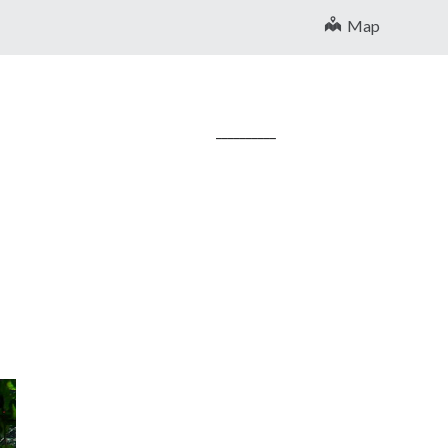
Map
__________
u