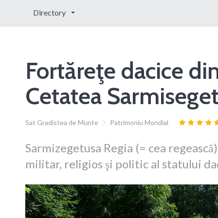
Directory
Fortăreţe dacice din
Cetatea Sarmiseget
Sat Gradistea de Munte
Patrimoniu Mondial
Sarmizegetusa Regia (= cea regească),
militar, religios şi politic al statului