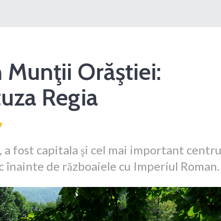
 Munţii Orăştiei:
uza Regia
 a fost capitala şi cel mai important centr
 dac înainte de războaiele cu Imperiul Roman.