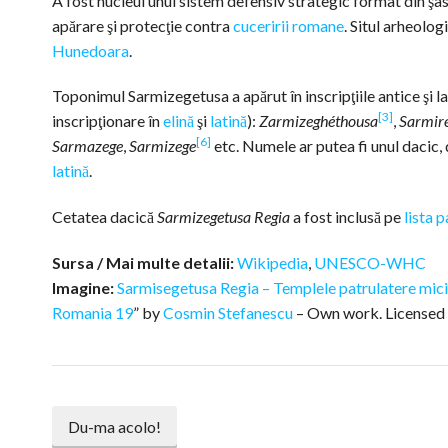
A fost nucleul unui sistem defensiv strategic format din şa
apărare şi protecţie contra
cuceririi romane
. Situl arheolog
Hunedoara
.
Toponimul Sarmizegetusa a apărut în inscripţiile antice şi la au
[3]
inscripţionare în
elină
şi
latină
):
Zarmizeghéthousa
,
Sarmir
[6]
Sarmazege
,
Sarmizege
etc. Numele ar putea fi unul dacic, 
latină
.
Cetatea dacică
Sarmizegetusa Regia
a fost inclusă pe
lista 
Sursa / Mai multe detalii:
Wikipedia
,
UNESCO-WHC
Imagine:
Sarmisegetusa Regia – Templele patrulatere mici
Romania 19
” by
Cosmin Stefanescu
–
Own work
. License