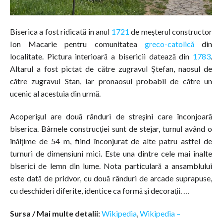
Biserica a fost ridicată în anul
1721
de meşterul constructor
Ion Macarie pentru comunitatea
greco-catolică
din
localitate. Pictura interioară a bisericii datează din
1783
.
Altarul a fost pictat de către zugravul Ştefan, naosul de
către zugravul Stan, iar pronaosul probabil de către un
ucenic al acestuia din urmă.
Acoperişul are două rânduri de streşini care înconjoară
biserica. Bârnele construcţiei sunt de stejar, turnul având o
înălţime de 54 m, fiind înconjurat de alte patru astfel de
turnuri de dimensiuni mici. Este una dintre cele mai înalte
biserici de lemn din lume. Nota particulară a ansamblului
este dată de pridvor, cu două rânduri de arcade suprapuse,
cu deschideri diferite, identice ca formă şi decoraţii. …
Sursa / Mai multe detalii:
Wikipedia
,
Wikipedia –