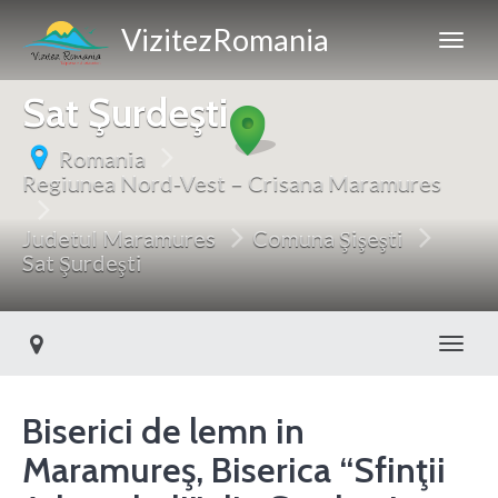
VizitezRomania
Sat Şurdeşti
Romania
Regiunea Nord-Vest – Crisana Maramures
Judetul Maramures
Comuna Şişeşti
Sat Şurdeşti
Toggl
Biserici de lemn in
Maramureş, Biserica “Sfinţii