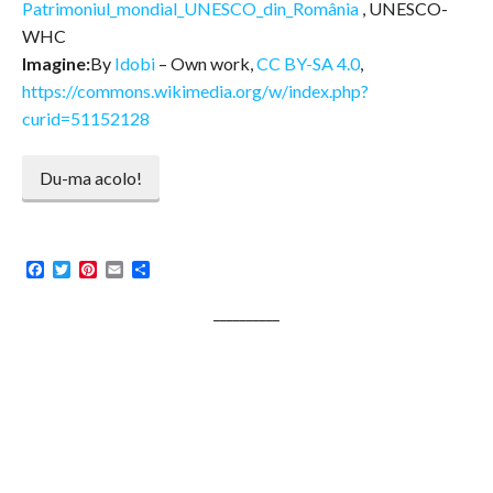
Patrimoniul_mondial_UNESCO_din_România
, UNESCO-
WHC
Imagine:
By
Idobi
–
Own work
,
CC BY-SA 4.0
,
https://commons.wikimedia.org/w/index.php?
curid=51152128
Facebook
Twitter
Pinterest
Email
Share
__________