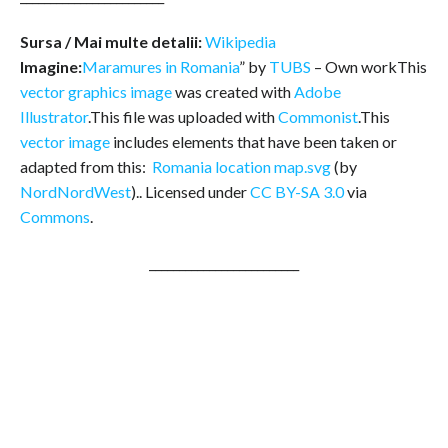
Sursa / Mai multe detalii:
Wikipedia
Imagine:
Maramures in Romania
” by
TUBS
–
Own work
This
vector graphics image
was created with
Adobe
Illustrator
.This file was uploaded with
Commonist
.This
vector image
includes elements that have been taken or
adapted from this:
Romania location map.svg
(by
NordNordWest
).. Licensed under
CC BY-SA 3.0
via
Commons
.
_________________________