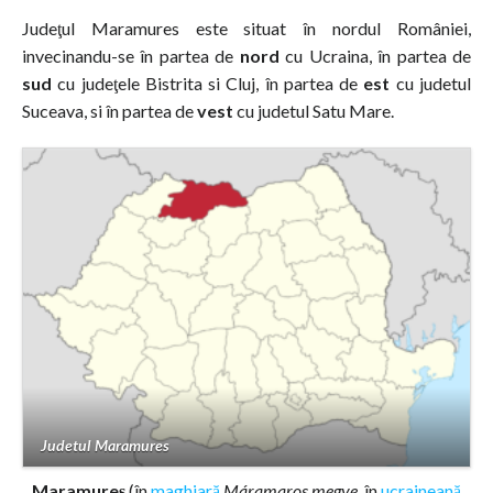
Judeţul Maramures este situat în nordul României,
invecinandu-se în partea de
nord
cu Ucraina, în partea de
sud
cu judeţele Bistrita si Cluj, în partea de
est
cu judetul
Suceava, si în partea de
vest
cu judetul Satu Mare.
Judetul Maramures
Maramureş
(în
maghiară
Máramaros megye
, în
ucraineană