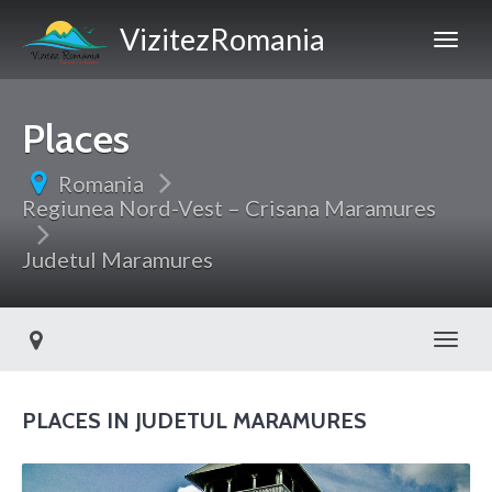
VizitezRomania
Places
Romania
Regiunea Nord-Vest – Crisana Maramures
Judetul Maramures
Toggl
PLACES IN JUDETUL MARAMURES