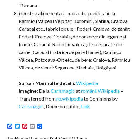
Tismana.
industria alimenentară: morărit și panificație la
Râmnicu Vâlcea (Velpitar, Boromir), Slatina, Craiova,
Caracal etc., fabrici de ulei: Podari-Craiova, de zahăr:
Podari-Craiova, Corabia, de conserve din legume și
fructe: Caracal, Râmnicu Vâlcea, de preparate din
carne: Caracal ( fabrica de pate Hame ), Râmnicu
Vâlcea, Potcoava-Olt etc., de bere: Craiova, Râmnicu
Vâlcea, de vinuri: Segarcea, Strehaia, Drăgășani.
___________________________________
Sursa / Mai multe detalii:
Wikipedia
Imagine:
De la
Carismagic
at
română Wikipedia
–
Transferred from
ro.wikipedia
to Commons by
Carismagic
., Domeniu public,
Link
Facebook
Twitter
Pinterest
Email
Share
Booking in Regiunea Sud-Vest / Oltenia