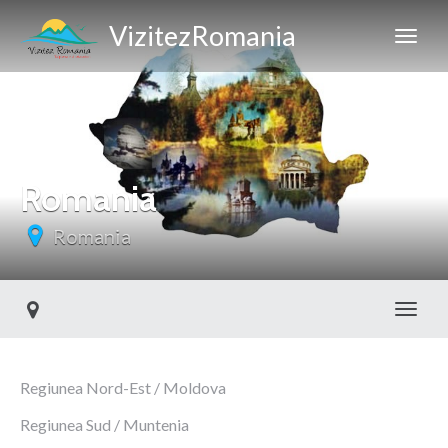
VizitezRomania
Romania
Romania
Toggl
Regiunea Nord-Est / Moldova
Regiunea Sud / Muntenia