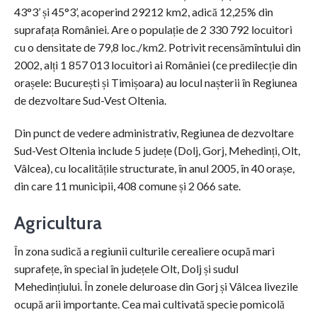
43°3’ și 45°3’, acoperind 29212 km2, adică 12,25% din
suprafața României. Are o populație de 2 330 792 locuitori
cu o densitate de 79,8 loc./km2. Potrivit recensămîntului din
2002, alți 1 857 013 locuitori ai României (ce predilecție din
orașele: București și Timișoara) au locul nașterii în Regiunea
de dezvoltare Sud-Vest Oltenia.
Din punct de vedere administrativ, Regiunea de dezvoltare
Sud-Vest Oltenia include 5 județe (Dolj, Gorj, Mehedinți, Olt,
Vâlcea), cu localitățile structurate, în anul 2005, în 40 orașe,
din care 11 municipii, 408 comune și 2 066 sate.
Agricultura
În zona sudică a regiunii culturile cerealiere ocupă mari
suprafețe, în special în județele Olt, Dolj și sudul
Mehedințiului. În zonele deluroase din Gorj și Vâlcea livezile
ocupă arii importante. Cea mai cultivată specie pomicolă