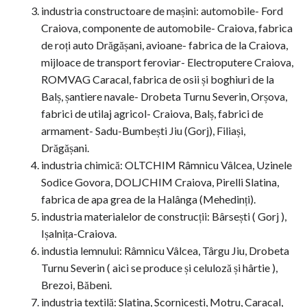
industria constructoare de mașini: automobile- Ford
Craiova, componente de automobile- Craiova, fabrica
de roți auto Drăgășani, avioane- fabrica de la Craiova,
mijloace de transport feroviar- Electroputere Craiova,
ROMVAG Caracal, fabrica de osii și boghiuri de la
Balș, șantiere navale- Drobeta Turnu Severin, Orșova,
fabrici de utilaj agricol- Craiova, Balș, fabrici de
armament- Sadu-Bumbești Jiu (Gorj), Filiași,
Drăgășani.
industria chimică: OLTCHIM Râmnicu Vâlcea, Uzinele
Sodice Govora, DOLJCHIM Craiova, Pirelli Slatina,
fabrica de apa grea de la Halânga (Mehedinți).
industria materialelor de construcții: Bârsești ( Gorj ),
Ișalnița-Craiova.
industia lemnului: Râmnicu Vâlcea, Târgu Jiu, Drobeta
Turnu Severin ( aici se produce și celuloză și hârtie ),
Brezoi, Băbeni.
industria textilă: Slatina, Scornicești, Motru, Caracal,