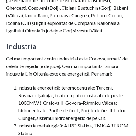
gazele naturale cu centre de exploatare la Brădești,
Ghercești, Coșoveni (Dolj), Țicleni, Bustuchin (Gorj), Băbeni
(Vâlcea), Iancu Jianu, Potcoava, Cungrea, Poboru, Corbu,
Icoana (Olt) și lignit exploatat de Compania Națională a
lignitului Oltenia în județele Gorj și vestul Vâlcii.
Industria
Cel mai important centru industrial este Craiova, urmată de
celelalte reședințe de județ. Cea mai importantă ramură
industrială în Oltenia este cea energetică. Pe ramuri:
industria energetică: teromocentrale: Turceni,
Rovinari, Ișalnița ( toate cu puteri instalate de peste
1000MW ), Craiova II, Govora-Râmnicu Vâlcea;
hidrocentrale: Porțile de fier I, Porțile de fier II, Lotru-
Ciunget, sistemul hidroenergetic de pe Olt.
industria metalurgică: ALRO Slatina, TMK-ARTROM
Slatina