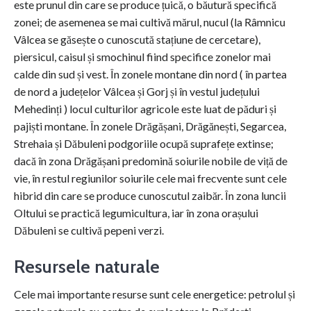
este prunul din care se produce țuică, o băutură specifică
zonei; de asemenea se mai cultivă mărul, nucul (la Râmnicu
Vâlcea se găsește o cunoscută stațiune de cercetare),
piersicul, caisul și smochinul fiind specifice zonelor mai
calde din sud și vest. În zonele montane din nord ( în partea
de nord a județelor Vâlcea și Gorj și în vestul județului
Mehedinți ) locul culturilor agricole este luat de păduri și
pajiști montane. În zonele Drăgășani, Drăgănești, Segarcea,
Strehaia și Dăbuleni podgoriile ocupă suprafețe extinse;
dacă în zona Drăgășani predomină soiurile nobile de viță de
vie, în restul regiunilor soiurile cele mai frecvente sunt cele
hibrid din care se produce cunoscutul zaibăr. În zona luncii
Oltului se practică legumicultura, iar în zona orașului
Dăbuleni se cultivă pepeni verzi.
Resursele naturale
Cele mai importante resurse sunt cele energetice: petrolul și