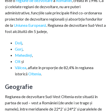
este o
regiune de dezvoltare
a
României
, creată în 1998. Ca
și celelate regiuni de dezvoltare, nu are puteri
administrative, funcțiile sale principale fiind co-ordonarea
proiectelor de dezvoltare regională și absorbția fondurilor
de la
Uniunea Europeană
. Regiunea de dezvoltare Sud-Vest a
fost alcătuită din 5 județe,
Dolj
,
Gorj
,
Mehedinți
,
Olt
și
Vâlcea
, aflate în proporție de 82,4% în regiunea
istorică
Oltenia
.
Geografie
Regiunea de dezvoltare Sud-Vest Oltenia este situată în
partea de sud – vest a României (de unde i se trage și
numele), între meridianele de 22°2’ și 24°2’ și paralelele de